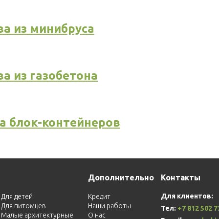
ва из минибруса
а из газобетона
а блок-контейнеров
Дополнительно
Контакты
Для клиентов:
Для детей
Кредит
Для питомцев
Наши работы
Тел:
+7 812 502 7
Малые архитектурные
О нас