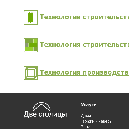
Технология строительст
Технология строительств
Технология производств
Услуги
Дома
Гаражи и навесы
Бани