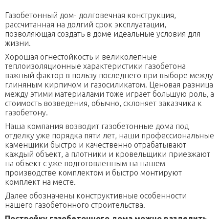
Домики для кошек
Оголовки для колодцев
Публикации
Кредит
Газобетонный дом- долговечная конструкция,
Наши технологии
Дополнительные работы
рассчитанная на долгий срок эксплуатации,
позволяющая создать в доме идеальные условия для
Фотогаларея
жизни.
Кредит
Хорошая огнестойкость и великолепные
теплоизоляционные характеристики газобетона
важный фактор в пользу последнего при выборе между
глиняным кирпичом и газосиликатом. Ценовая разница
между этими материалами тоже играет большую роль, а
стоимость возведения, обычно, склоняет заказчика к
газобетону.
Наша компания возводит газобетонные дома под
отделку уже порядка пяти лет, наши профессиональные
каменщики быстро и качественно отрабатывают
каждый объект, а плотники и кровельщики приезжают
на объект с уже подготовленным на нашем
производстве комплектом и быстро монтируют
комплект на месте.
Далее обозначены конструктивные особенности
нашего газобетонного строительства.
Постройку газобетонного дома можно разделить