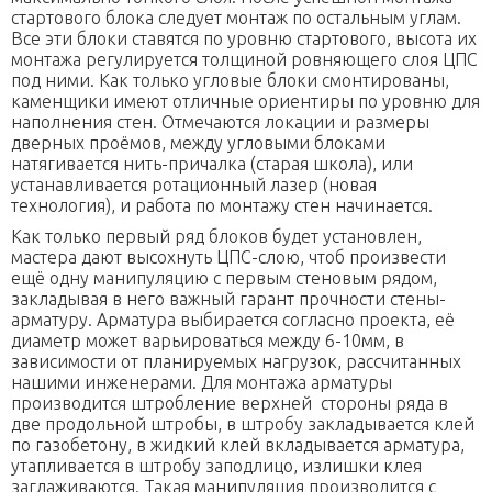
стартового блока следует монтаж по остальным углам.
Все эти блоки ставятся по уровню стартового, высота их
монтажа регулируется толщиной ровняющего слоя ЦПС
под ними. Как только угловые блоки смонтированы,
каменщики имеют отличные ориентиры по уровню для
наполнения стен. Отмечаются локации и размеры
дверных проёмов, между угловыми блоками
натягивается нить-причалка (старая школа), или
устанавливается ротационный лазер (новая
технология), и работа по монтажу стен начинается.
Как только первый ряд блоков будет установлен,
мастера дают высохнуть ЦПС-слою, чтоб произвести
ещё одну манипуляцию с первым стеновым рядом,
закладывая в него важный гарант прочности стены-
арматуру. Арматура выбирается согласно проекта, её
диаметр может варьироваться между 6-10мм, в
зависимости от планируемых нагрузок, рассчитанных
нашими инженерами. Для монтажа арматуры
производится штробление верхней стороны ряда в
две продольной штробы, в штробу закладывается клей
по газобетону, в жидкий клей вкладывается арматура,
утапливается в штробу заподлицо, излишки клея
заглаживаются. Такая манипуляция производится с