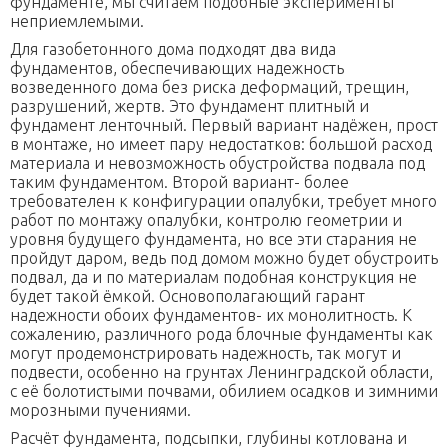
фундаменте, мы считаем подобные эксперименты
неприемлемыми.
Для газобетонного дома подходят два вида
фундаментов, обеспечивающих надежность
возведенного дома без риска деформаций, трещин,
разрушений, жертв. Это фундамент плитный и
фундамент ленточный. Первый вариант надёжен, прост
в монтаже, но имеет пару недостатков: большой расход
материала и невозможность обустройства подвала под
таким фундаментом. Второй вариант- более
требователен к конфигурации опалубки, требует много
работ по монтажу опалубки, контролю геометрии и
уровня будущего фундамента, но все эти старания не
пройдут даром, ведь под домом можно будет обустроить
подвал, да и по материалам подобная конструкция не
будет такой ёмкой. Основополагающий гарант
надежности обоих фундаментов- их монолитность. К
сожалению, различного рода блочные фундаменты как
могут продемонстрировать надежность, так могут и
подвести, особенно на грунтах Ленинградской области,
с её болотистыми почвами, обилием осадков и зимними
морозными пучениями.
Расчёт фундамента, подсыпки, глубины котлована и