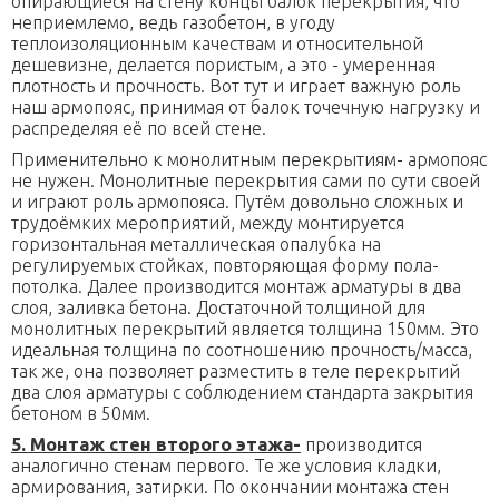
опирающиеся на стену концы балок перекрытия, что
неприемлемо, ведь газобетон, в угоду
теплоизоляционным качествам и относительной
дешевизне, делается пористым, а это - умеренная
плотность и прочность. Вот тут и играет важную роль
наш армопояс, принимая от балок точечную нагрузку и
распределяя её по всей стене.
Применительно к монолитным перекрытиям- армопояс
не нужен. Монолитные перекрытия сами по сути своей
и играют роль армопояса. Путём довольно сложных и
трудоёмких мероприятий, между монтируется
горизонтальная металлическая опалубка на
регулируемых стойках, повторяющая форму пола-
потолка. Далее производится монтаж арматуры в два
слоя, заливка бетона. Достаточной толщиной для
монолитных перекрытий является толщина 150мм. Это
идеальная толщина по соотношению прочность/масса,
так же, она позволяет разместить в теле перекрытий
два слоя арматуры с соблюдением стандарта закрытия
бетоном в 50мм.
5. Монтаж стен второго этажа-
производится
аналогично стенам первого. Те же условия кладки,
армирования, затирки. По окончании монтажа стен