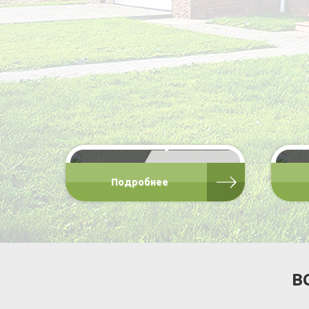
Туалет каркасный
"Ромбус"
от 12 000 Р
Подробнее
В