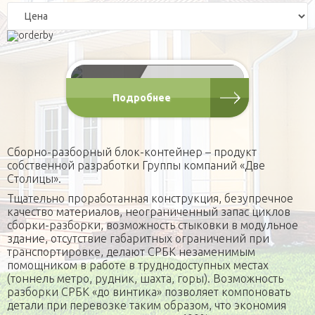
контейнеры
Игровые домики
Для питомцев
Блок-контейнеры любых
размеров по технологии
Площадки
Вольеры
Малые архитектурные формы
СРБК
Будки каркасные
Садовая мебель
О компании
от 120 000 Р
Домики для кошек
Оголовки для колодцев
Публикации
Кредит
Подробнее
Наши технологии
Дополнительные работы
Фотогаларея
Сборно-разборный блок-контейнер – продукт
Кредит
собственной разработки Группы компаний «Две
Столицы».
Тщательно проработанная конструкция, безупречное
качество материалов, неограниченный запас циклов
сборки-разборки, возможность стыковки в модульное
здание, отсутствие габаритных ограничений при
транспортировке, делают СРБК незаменимым
помощником в работе в труднодоступных местах
(тоннель метро, рудник, шахта, горы). Возможность
разборки СРБК «до винтика» позволяет компоновать
детали при перевозке таким образом, что экономия