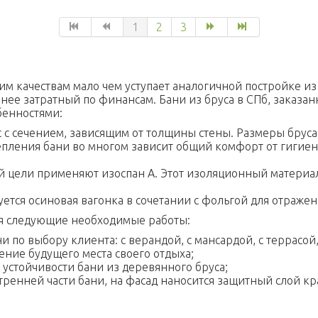
1
2
3
ким качествам мало чем уступает аналогичной постройке и
енее затратный по финансам. Бани из бруса в СПб, заказа
бенностями:
с с сечением, зависящим от толщины стены. Размеры бруса
тепления бани во многом зависит общий комфорт от гигие
й цели применяют изоспан А. Этот изоляционный материал
зуется осиновая вагонка в сочетании с фольгой для отраж
тся следующие необходимые работы:
и по выбору клиента: с верандой, с мансардой, с террасой
ение будущего места своего отдыха;
устойчивости бани из деревянного бруса;
тренней части бани, на фасад наносится защитный слой кр