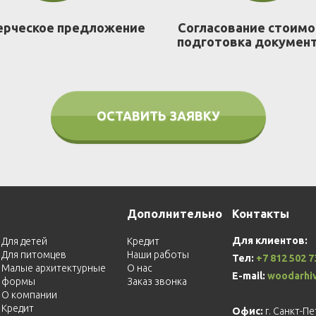
рческое предложение
Согласование стоимо
подготовка докумен
ОСТАВИТЬ ЗАЯВКУ
Дополнительно
Контакты
Для клиентов:
Для детей
Кредит
Для питомцев
Наши работы
Тел:
+7 812 502 7
Малые архитектурные
О нас
E-mail:
woodarhi
формы
Заказ звонка
О компании
Кредит
Офис:
г. Санкт-П