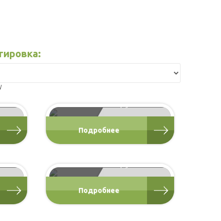
тировка:
Б-16, баня 5х5
баня из бруса
00 Р
от 189 000 Р
Подробнее
Б-2, баня 6х5
баня из бруса
00 Р
от 283 000 Р
Подробнее