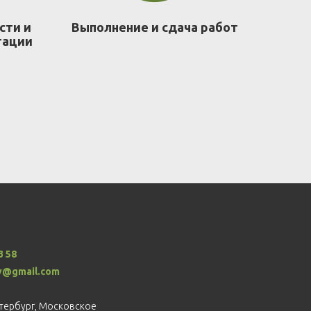
сти и
Выполнение и сдача работ
тации
3 58
v@gmail.com
етербург, Московское