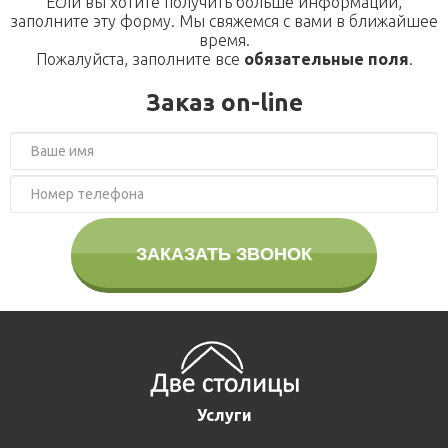
Если вы хотите получить больше информации,
О компании
заполните эту форму. Мы свяжемся с вами в ближайшее
Домики для кошек
Оголовки для колодцев
Публикации
Кредит
время.
Пожалуйста, заполните все
обязательные поля
.
Наши технологии
Дополнительные работы
Заказ on-line
Фотогаларея
Кредит
ЗАКАЗАТЬ ЗВОНОК
Услуги