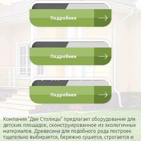
"Мельничка"
от 60 000 Р
Подробнее
Элемент площадки
"Весёлый Вагончик"
2.4x1.5x1.8 м
от 70 000 Р
Подробнее
Элемент площадки
"Супердомик" 3,4х4,2х1,8
от 90 000 Р
Подробнее
Компания "Две Столицы" предлагает оборудование для
детских площадок, сконструированное из экологичных
материалов. Древесина для подобного рода построек
тщательно выбирается, бережно сушится, строгается и