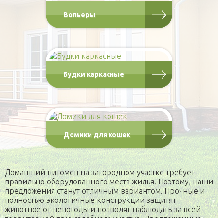
Домики для кошек
Вольеры
Малые архитектурные формы
Садовая мебель
О компании
Оголовки для колодцев
Публикации
Кредит
Наши технологии
Дополнительные работы
Будки каркасные
Фотогаларея
Кредит
Домики для кошек
Домашний питомец на загородном участке требует
правильно оборудованного места жилья. Поэтому, наши
предложения станут отличным вариантом. Прочные и
полностью экологичные конструкции защитят
животное от непогоды и позволят наблюдать за всей