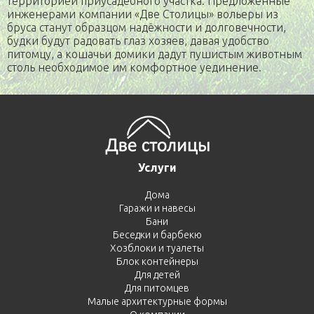
территорией приусадебного участка. Предложенные
инженерами компании «Две Столицы» вольеры из
бруса станут образцом надёжности и долговечности,
будки будут радовать глаз хозяев, давая удобство
питомцу, а кошачьи домики дадут пушистым животным
столь необходимое им комфортное уединение.
Услуги
Дома
Гаражи и навесы
Бани
Беседки и барбекю
Хозблоки и туалеты
Блок контейнеры
Для детей
Для питомцев
Малые архитектурные формы