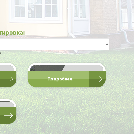
тировка:
с
БКДУ - П 6х2,4
.
Блок-контейнер на
деревянной обвязке БКДУ
00 Р
от 55 700 Р
Подробнее
бин.
00 Р