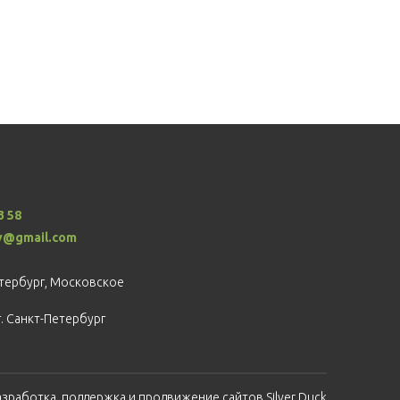
3 58
v@gmail.com
етербург, Московское
г. Санкт-Петербург
азработка, поддержка и продвижение сайтов Silver Duck