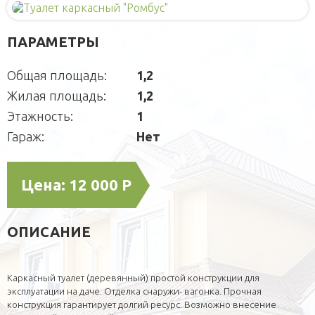
Будки каркасные
Садовая мебель
О компании
Домики для кошек
Оголовки для колодцев
Публикации
Кредит
ПАРАМЕТРЫ
Наши технологии
Дополнительные работы
Общая площадь:
1,2
Фотогаларея
Жилая площадь:
1,2
Кредит
Этажность:
1
Гараж:
Нет
Цена:
12 000 Р
ОПИСАНИЕ
Каркасный туалет (деревянный) простой конструкции для
эксплуатации на даче. Отделка снаружи- вагонка. Прочная
конструкция гарантирует долгий ресурс. Возможно внесение