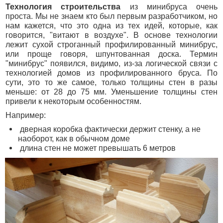
Домики для кошек
Оголовки для колодцев
Технология строительства
из минибруса очень
Публикации
Кредит
проста. Мы не знаем кто был первым разработчиком, но
Наши технологии
Дополнительные работы
нам кажется, что это одна из тех идей, которые, как
говорится, "витают в воздухе". В основе технологии
Фотогаларея
лежит сухой строганный профилированный минибрус,
или проще говоря, шпунтованная доска. Термин
Кредит
"минибрус" появился, видимо, из-за логической связи с
технологией домов из профилированного бруса. По
сути, это то же самое, только толщины стен в разы
меньше: от 28 до 75 мм. Уменьшение толщины стен
привели к некоторым особенностям.
Например:
дверная коробка фактически держит стенку, а не
наоборот, как в обычном доме
длина стен не может превышать 6 метров