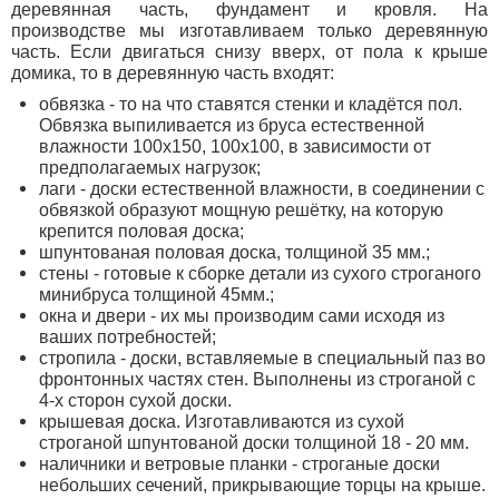
деревянная часть, фундамент и кровля. На
производстве мы изготавливаем только деревянную
часть. Если двигаться снизу вверх, от пола к крыше
домика, то в деревянную часть входят:
обвязка - то на что ставятся стенки и кладётся пол.
Обвязка выпиливается из бруса естественной
влажности 100х150, 100х100, в зависимости от
предполагаемых нагрузок;
лаги - доски естественной влажности, в соединении с
обвязкой образуют мощную решётку, на которую
крепится половая доска;
шпунтованая половая доска, толщиной 35 мм.;
стены - готовые к сборке детали из сухого строганого
минибруса толщиной 45мм.;
окна и двери - их мы производим сами исходя из
ваших потребностей;
стропила - доски, вставляемые в специальный паз во
фронтонных частях стен. Выполнены из строганой с
4-х сторон сухой доски.
крышевая доска. Изготавливаются из сухой
строганой шпунтованой доски толщиной 18 - 20 мм.
наличники и ветровые планки - строганые доски
небольших сечений, прикрывающие торцы на крыше.