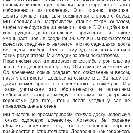
пиломатериалов при помощи чашкозарезного станка
собственного изготовления. Этот станок позволяет
делать точные пазы для соединения стенового бруса.
Мы специально настраиваем станок таким образом,
чтобы минибрус входил немного "внатяг". Это добавляет
конструкции дополнительной прочности, а также
уменьшает щель в соединении. Отличным показателем
качества соединения является плотно садящаяся доска
без щели вообще. Редко кому удаётся похвастсться
таким результатом. Мы следим за этим показателем.
Практически все, кто затевают какое либо строительство
знают, что дерево даёт усадку. Эти дома не исключение.
Со временем домик оседает под собственным весом,
пазы уплотняются, древесина ссыхается... За пару лет
домик может просесть на несколько сантиметров. Мы
также учитываем это обстоятельство и оставляем
небольшие зазоры между стенками и дверными
коробками для того, чтобы после усадки у вас не
появилась щель в стене.
Мы тщательно просматриваем каждую доску, используя
только здоровую древесину. Хотелось бы заранее
обратить внимание тех, кто не особенно хорошо
разбирается в строительстве. Древесина, как говорится,