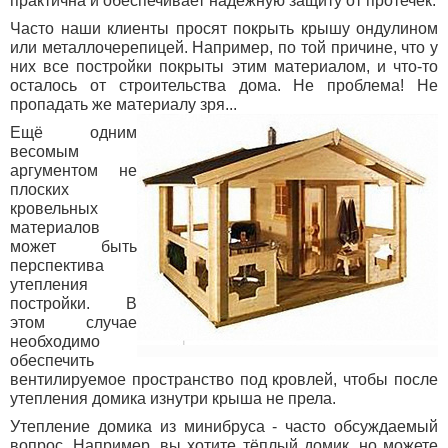
практична и обеспечивает надёжную защиту от протечек.
Часто наши клиенты просят покрыть крышу ондулином
или металлочерепицей. Например, по той причине, что у
них все постройки покрыты этим материалом, и что-то
осталось от строительства дома. Не проблема! Не
пропадать же материалу зря...
Ещё одним
весомым
аргументом не
плоских
кровельных
материалов
может быть
перспектива
утепления
постройки. В
этом случае
необходимо
обеспечить
вентилируемое пространство под кровлей, чтобы после
утепления домика изнутри крыша не прела.
Утепление домика из минибруса - часто обсуждаемый
вопрос. Например, вы хотите тёплый домик, но можете