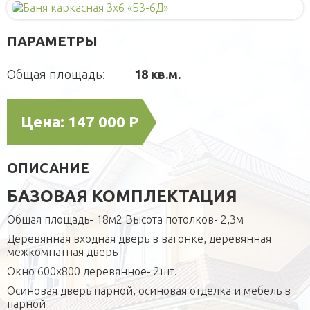
Блок-контейнеры
Игровые домики
Для питомцев
Модульные здания
ПАРАМЕТРЫ
Площадки
Вольеры
Малые архитектурные формы
СРБК
Будки каркасные
Садовая мебель
О компании
Общая площадь:
18 кв.м.
Домики для кошек
Оголовки для колодцев
Публикации
Кредит
Наши технологии
Дополнительные работы
Цена:
147 000 Р
Фотогаларея
Кредит
ОПИСАНИЕ
БАЗОВАЯ КОМПЛЕКТАЦИЯ
Общая площадь- 18м2 Высота потолков- 2,3м
Деревянная входная дверь в вагонке, деревянная
межкомнатная дверь
Окно 600х800 деревянное- 2шт.
Осиновая дверь парной, oсиновая отделка и мебель в
парной